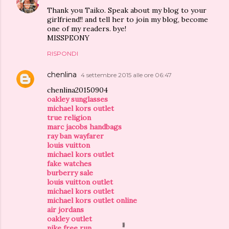
Thank you Taiko. Speak about my blog to your
girlfriend!! and tell her to join my blog, become
one of my readers. bye!
MISSPEONY
RISPONDI
chenlina
4 settembre 2015 alle ore 06:47
chenlina20150904
oakley sunglasses
michael kors outlet
true religion
marc jacobs handbags
ray ban wayfarer
louis vuitton
michael kors outlet
fake watches
burberry sale
louis vuitton outlet
michael kors outlet
michael kors outlet online
air jordans
oakley outlet
nike free run